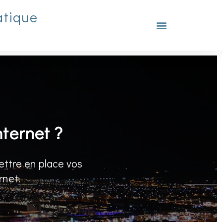
atique
nternet ?
ettre en place vos
rnet.