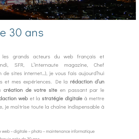
de 30 ans
ez les grands acteurs du web français et
endi, SFR, L’internaute magazine, Chef
 de sites internet…), je vous fais aujourd’hui
s et mes expériences. De la
rédaction d’un
la
création de votre site
en passant par le
daction web
et la
stratégie digitale
à mettre
e, je maîtrise toute la chaîne indispensable à
te web – digitale – photo – maintenance informatique
depuis près de 30 ans