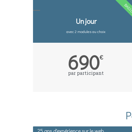
BAS
Un jour
avec 2 modules au choix
690
€
par participant
P
25 ans d'expérience sur le web