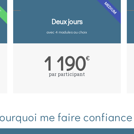
MEDIUM
IC
Deux jours
avec 4 modules au choix
1 190
€
par participant
ourquoi me faire confiance