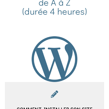
de A à Z
(durée 4 heures)